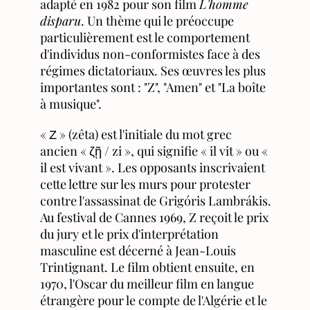
adapté en 1982 pour son film
L'homme
disparu
.
Un thème qui le préoccupe
particulièrement est le comportement
d'individus non-conformistes face à des
régimes dictatoriaux. Ses œuvres les plus
importantes sont : "Z", "Amen" et "La boîte
à musique".
« Ζ » (zêta) est l'initiale du mot grec
ancien « ζῇ / zi », qui signifie « il vit » ou «
il est vivant ». Les opposants inscrivaient
cette lettre sur les murs pour protester
contre l'assassinat de Grigóris Lambrákis.
Au festival de Cannes 1969, Z reçoit le prix
du jury et le prix d'interprétation
masculine est décerné à Jean-Louis
Trintignant. Le film obtient ensuite, en
1970, l'Oscar du meilleur film en langue
étrangère pour le compte de l'Algérie et le