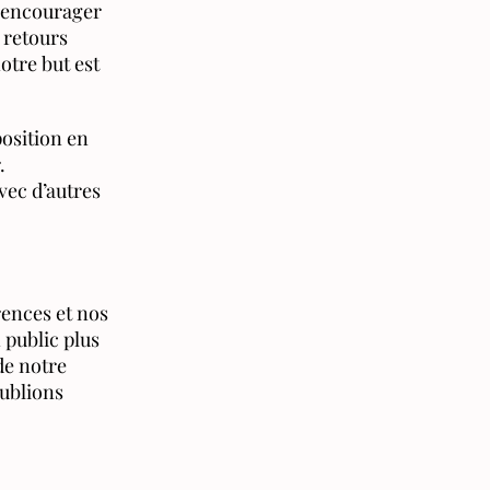
r encourager
s retours
otre but est
position en
.
vec d’autres
ences et nos
 public plus
 de notre
publions