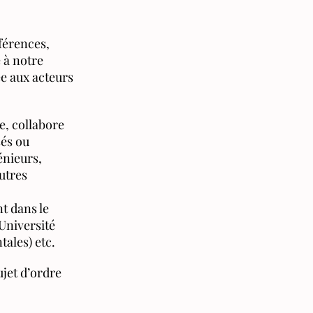
férences,
 à notre
ée aux acteurs
e, collabore
sés ou
énieurs,
utres
t dans le
Université
tales) etc.
ujet d’ordre