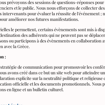
 nous prévoyons des sessions de questions-réponses pou
renciers et le public. Nous nous efforçons de collecter de
s intervenants pour évaluer la réussite de l'événement ; n
pour améliorer nos futures manifestations.
ielles le permettent, certains évènements sont mis à dis
 destination des adhérents qui ne peuvent pas se déplacer
ons ou participons à des évènements en collaboration a
en avec la Grèce.
n :
stratégie de communication pour promouvoir les confér
 Nous avons créé dans ce but un site web pour atteindre un
ration explicite sur la neutralité politique et religieuse
ation officielle et les documents promotionnels. Nous 
s en ligne et un bulletin culturel.