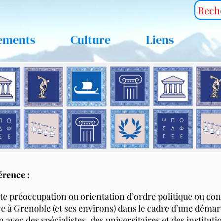
ements
Culture
Liens
érence :
te préoccupation ou orientation d’ordre politique ou con
ce à Grenoble (et ses environs) dans le cadre d’une déma
n avec des spécialistes, des universitaires et des instituti