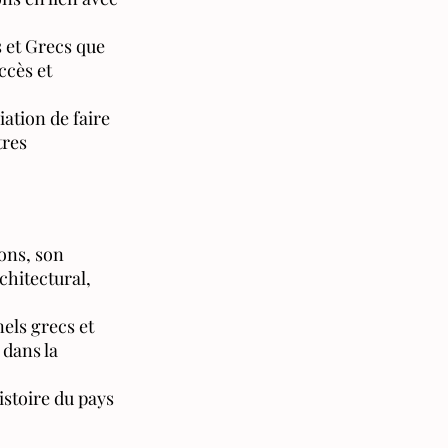
s et Grecs que
ccès et
iation de faire
tres
ons, son
chitectural,
els grecs et
 dans la
istoire du pays