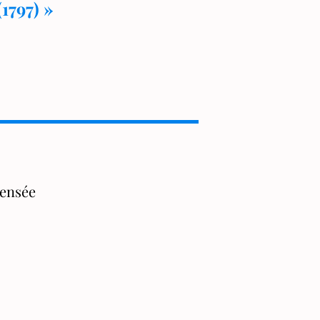
1797) »
pensée