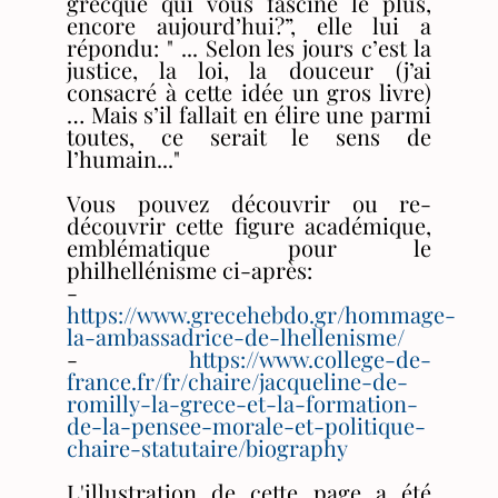
grecque qui vous fascine le plus,
encore aujourd’hui?”, elle lui a
répondu: " ... Selon les jours c’est la
justice, la loi, la douceur (j’ai
consacré à cette idée un gros livre)
… Mais s’il fallait en élire une parmi
toutes, ce serait le sens de
l’humain..."
Vous pouvez découvrir ou re-
découvrir cette figure académique,
emblématique pour le
philhellénisme ci-après:
-
https://www.grecehebdo.gr/hommage-
la-ambassadrice-de-lhellenisme/
-
https://www.college-de-
france.fr/fr/chaire/jacqueline-de-
romilly-la-grece-et-la-formation-
de-la-pensee-morale-et-politique-
chaire-statutaire/biography
L'illustration de cette page a été