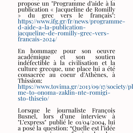
propose un "Programme d’aide à la
publication « Jacqueline de Romilly
» du grec vers le français":
https://www.ifg.gr/fr/news/programme-
d-aide-a-la-publication-
jacqueline-de-romilly-grec-vers-
francais-2024/
En hommage pour son oeuvre
académique et son soutien
indéfectible à la civilisation et la
culture grecque, une place lui a été
consacrée au coeur d'Athènes, à
Thission:
https://www.tovima.gr/2013/09/17/society/pl
me-to-onoma-zaklin-nte-romigi-
sto-thiseio/
Lorsque le journaliste François
Busnel, lors d’une interview à
"L’express" publié le 01/04/2004, lui
a posé la question: “Quelle est l’idée